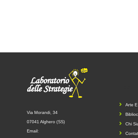
Useful
Arte E
Via Morandi, 34
Biblio
07041 Alghero (SS)
Chi S
Email:
Contat