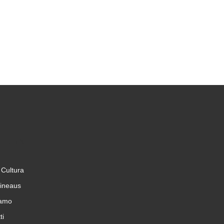
 Link
 Cultura
cineaus
iamo
ti