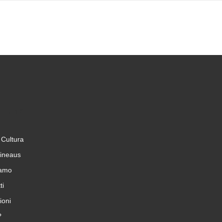
 Link
 Cultura
cineaus
iamo
ti
ioni
?